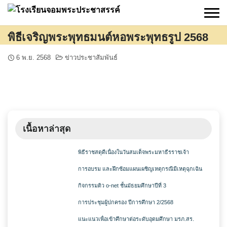
Skip
to
content
พิธีเจริญพระพุทธมนต์หอพระพุทธรูป 2568
6 พ.ย. 2568
ข่าวประชาสัมพันธ์
เนื้อหาล่าสุด
พิธีราชสดุดีเนื่องในวันสมเด็จพระมหาธีรราชเจ้า
การอบรม และฝึกซ้อมแผนเผชิญเหตุกรณีมีเหตุฉุกเฉิน
กิจกรรมติว o-net ชั้นมัธยมศึกษาปีที่ 3
การประชุมผู้ปกครอง ปีการศึกษา 2/2568
แนะแนวเพื่อเข้าศึกษาต่อระดับอุดมศึกษา มรภ.สร.